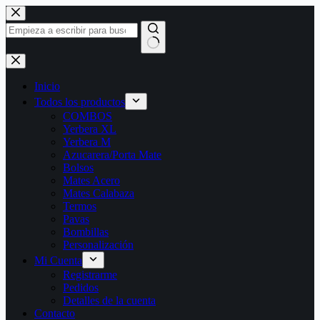
Saltar
al
contenido
Sin
resultados
Inicio
Todos los productos
COMBOS
Yerbera XL
Yerbera M
Azucarera/Porta Mate
Bolsos
Mates Acero
Mates Calabaza
Termos
Pavas
Bombillas
Personalización
Mi Cuenta
Registrarme
Pedidos
Detalles de la cuenta
Contacto