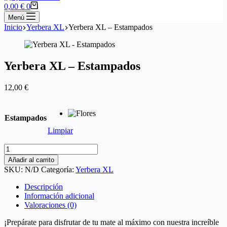
compra
Carro
0,00
€
0
de
Menú
compra
Inicio
Yerbera XL
Yerbera XL – Estampados
Yerbera XL – Estampados
12,00
€
Estampados
Limpiar
Yerbera
XL
Añadir al carrito
-
SKU:
N/D
Categoría:
Yerbera XL
Estampados
cantidad
Descripción
Información adicional
Valoraciones (0)
¡Prepárate para disfrutar de tu mate al máximo con nuestra increíble