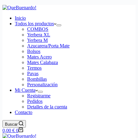
Inicio
Todos los productos
COMBOS
Yerbera XL
Yerbera M
Azucarera/Porta Mate
Bolsos
Mates Acero
Mates Calabaza
Termos
Pavas
Bombillas
Personalización
Mi Cuenta
Registrarme
Pedidos
Detalles de la cuenta
Contacto
Buscar
Carro
0,00
€
0
de